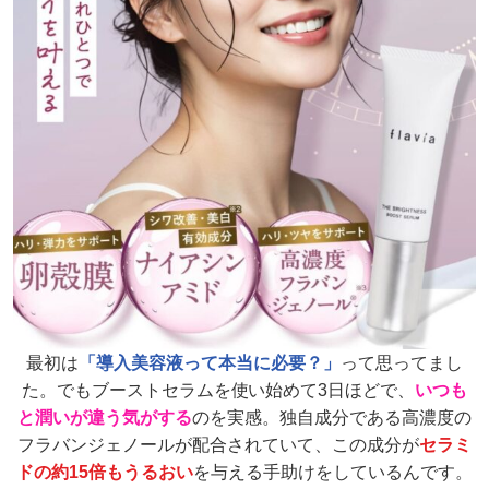
最初は
「導入美容液って本当に必要？」
って思ってまし
た。
でもブーストセラムを使い始めて3日ほどで、
いつも
と潤いが違う気がする
のを実感。
独自成分である高濃度の
フラバンジェノールが配合されていて、
この成分が
セラミ
ドの約15倍もうるおい
を与える手助けをしているんです。