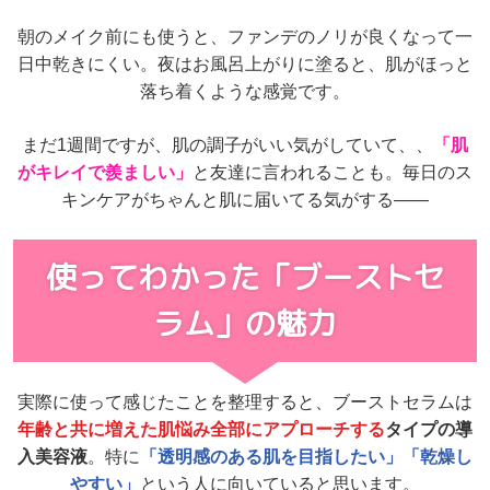
朝のメイク前にも使うと、ファンデのノリが良くなって一
日中乾きにくい。
夜はお風呂上がりに塗ると、肌がほっと
落ち着くような感覚です。
まだ1週間ですが、肌の調子がいい気がしていて、、
「肌
がキレイで羨ましい」
と友達に言われることも。
毎日のス
キンケアがちゃんと肌に届いてる気がする——
使ってわかった
「ブーストセ
ラム」の魅力
実際に使って感じたことを整理すると、
ブーストセラムは
年齢と共に増えた肌悩み全部にアプローチする
タイプの導
入美容液
。
特に
「透明感のある肌を目指したい」「乾燥し
やすい」
という人に向いていると思います。