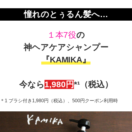
憧れの
とぅるん
髪へ…
１本7役
の
神ヘアケアシャンプー
『KAMIKA』
今なら
1,980円
*¹（税込）
＊1 ブラシ付き1,980円（税込）、500円クーポン利用時