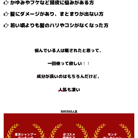
かゆみやフケなど頭皮に
悩みがある方
髪にダメージがあり、
まとまりが出ない方
若い頃よりも髪の
ハリやコシがなくなった方
悩んでいる人は騙されたと思って、
一回使って欲しい
！！
成分が良い
のはもちろんだけど、
人気
も凄い
KAMIKAの人気
楽天シャンプー
@コスメ
モンド
ランキング
頭皮ケア
セレクション