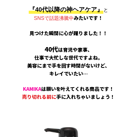
『40代以降の神ヘアケア』
と
みたいです！
SNSで話題沸騰中
見つけた瞬間に心が躍りました！！
40代
は育児や家事、
仕事で大忙しな世代ですよね。
美容にまで手を回す時間がない
けど、
キレイでいたい…
KAMIKA
は願いを叶えてくれる商品です！
売り切れる前に
手に入れちゃいましょう！