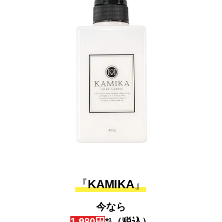
『
KAMIKA
』
今なら
1,980円
*¹（税込）