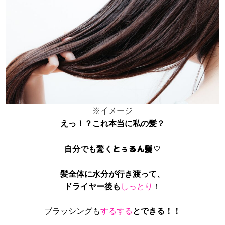
※イメージ
えっ！？これ本当に私の髪？
とぅるん髪♡
自分でも驚く
髪全体に水分が行き渡って、
ドライヤー後も
しっとり
！
ブラッシングも
するする
とできる！！