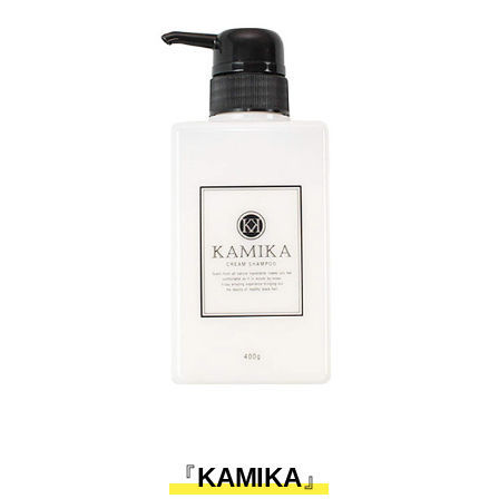
『
KAMIKA
』